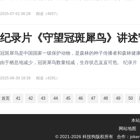
2025-07-01 06:28
阅读（4657）
纪录片《守望冠斑犀鸟》讲述
冠斑犀鸟是中国国家一级保护动物，是森林的种子传播者和森林健康
由于栖息地减少，冠斑犀鸟数量锐减，生存状态岌岌可危。 纪录片《
2025-06-30 18:39
阅读（4291）
首页
41
42
43
44
45
46
47
48
49
50
本站
网站地图
© 2021-
2026 科技狗版权所有 合作：jokerde