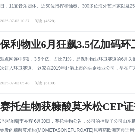
日，11支音乐团体、近50位指挥和独奏、300多位海外艺术家以及250
2025-07-02 10:37
阅读（4528）
保利物业6月狂飙3.5亿加码环
观点网连中6项，3.5个亿、占比71%，是保利物业环卫赛道的6月
次进入环卫赛道。 这家在2019年赴港上市的央企物业公司，早在广东
2025-07-02 05:48
阅读（6180）
赛托生物获糠酸莫米松CEP证
冯秀语编|李亦辉 6月30日，赛托生物公告，公司的控股子公司山东
签发的糠酸莫米松(MOMETASONEFUROATE)原料药欧洲药典适用性