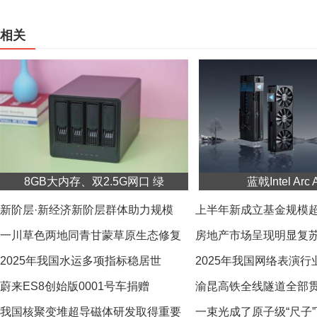
相关
8GB大内存、双2.5G网口 绿
蓝戟Intel Arc 
新阶层·新经济新阶层群体助力规模
上半年新成立基金规模超6
一川草色两地同青甘蒙草原生态修复
房地产市场呈现明显复
2025年我国水运多项指标稳居世
2025年我国网络表演行
蔚来ES8创始版0001号车捐赠
渝昆高铁全线隧道全部
我国核聚变堆超导磁体研发取得重要
一束光成了原子级“尺子